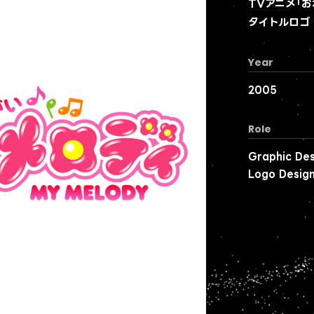
TVアニメ「
タイトルロゴ
Year
2005
Role
Graphic Des
Logo Desig