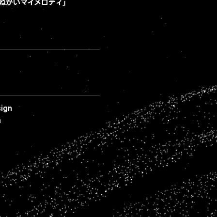
おねがいマイメロディ」
ign
n