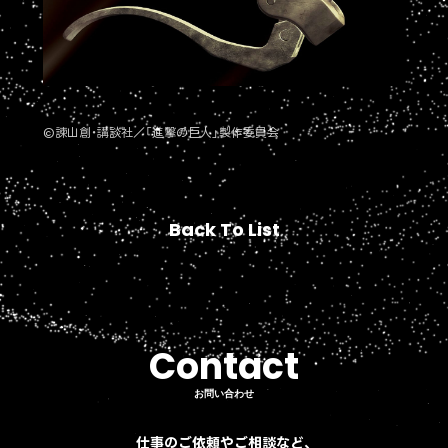
©諫山創・講談社／「進撃の巨人」製作委員会
Back To List
Back To List
Contact
Contact
お問い合わせ
お問い合わせ
仕事のご依頼やご相談など、