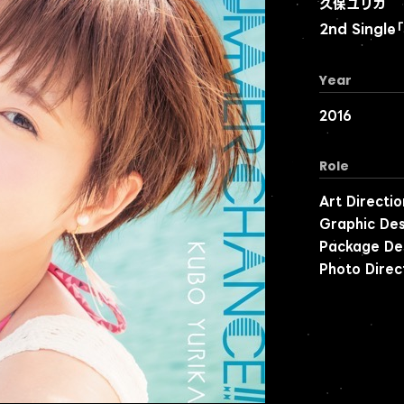
久保ユリカ
2nd Singl
Year
2016
Role
Art Directio
Graphic Des
Package De
Photo Direc