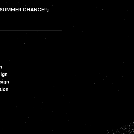
e「SUMMER CHANCE!!」
n
ign
sign
tion