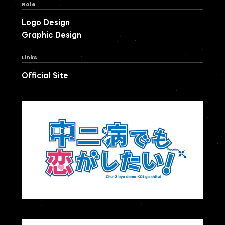
Role
Logo Design
Graphic Design
Links
Official Site