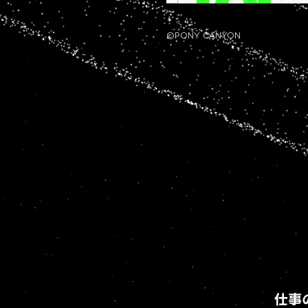
©PONY CANYON
仕事