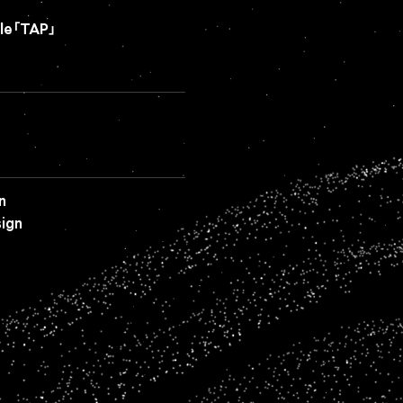
gle「TAP」
n
ign