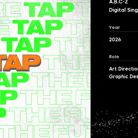
A.B.C-Z
Digital Sin
Year
2026
Role
Art Directio
Graphic Des