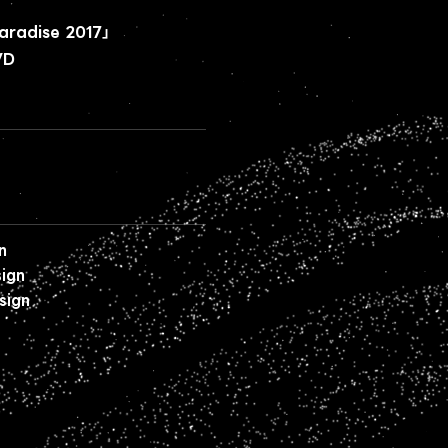
radise 2017」
VD
n
ign
sign