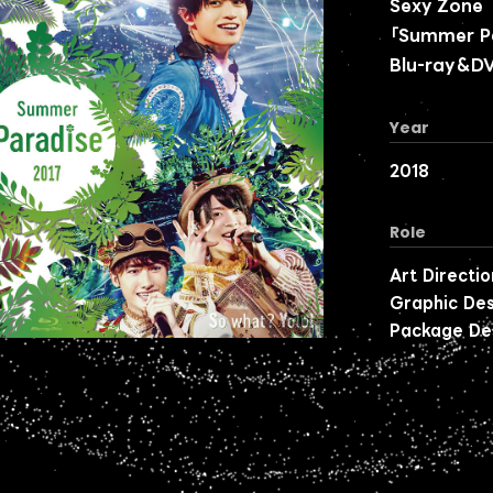
Sexy Zone
「Summer Pa
Blu-ray＆D
Year
2018
Role
Art Directio
Graphic Des
Package De