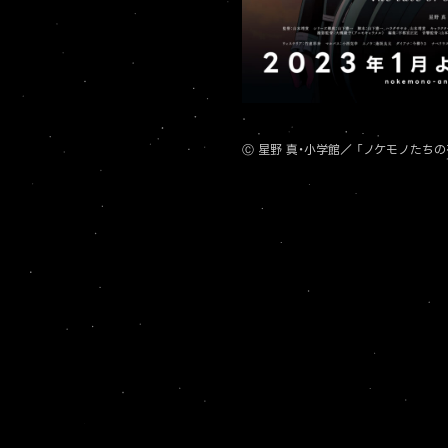
Ⓒ 星野 真・小学館／ 「ノケモノたち