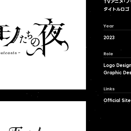
TVアニメ「
タイトルロゴ
Year
2023
Role
Logo Desig
Graphic Des
Links
Official Site