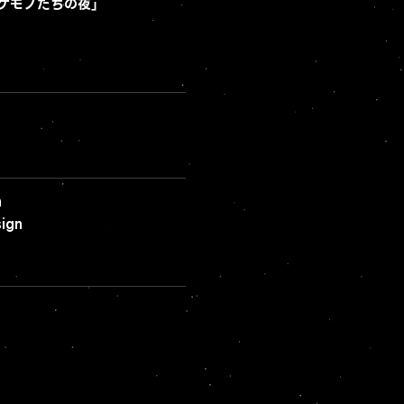
ノケモノたちの夜」
n
ign