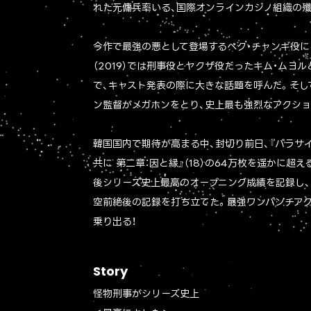
れた元傭兵率いる、国際オンラインカジノ組織の殲
今作で最強の悪として登場するペク・チャンギ役に
（2019）では刑事役とヤクザ役だったキム・ムヨ
で、キャスト発表の際に大きな話題を呼んだ。そし
ン監督がメガホンをとり、史上最も強烈なアクシ
韓国国内で期待が高まる中、封切り前日、『パラサイト
共に 第二章：因と縁』（18）の64万枚を遥かに超
後シリーズ史上最高のオープニング成績を記録し、
空前絶後の記録を打ち立てた。最強ワンパンチア
乗り出る！
Story
怪物刑事がシリーズ史上