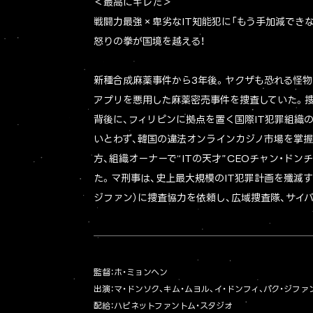
＜最高にキレた＞
戦闘力最強×卑劣なIT知能犯に「もう手加減でき
怒りの拳が国境を越える！
新種合成麻薬事件から3年後。ヤクザも恐れる怪物
アプリを悪用した麻薬密売事件を捜査していた。
背後に、フィリピンに拠点を置く国際IT犯罪組織
いとわず、韓国の違法オンラインカジノ市場を掌握し
方、組織オーナーで“ITの天才”CEOチャン・ド
た。マ刑事は、史上最大規模のIT犯罪計画を殲滅す
ジファン）に捜査協力を依頼し、広域捜査隊、サイ
監督：ホ・ミョンヘン
出演：マ・ドンソク、キム・ムヨル、イ・ドンフィ、パク・ジファ
配給：ハピネットファントム・スタジオ