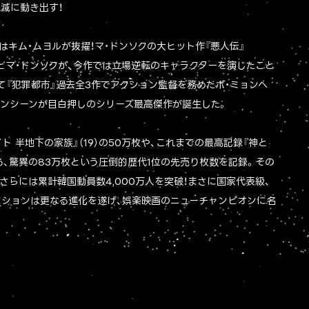
滅に動き出す！
はキム・ムヨルが抜擢！マ・ドンソクの大ヒット作『悪人伝』
ルとマ・ドンソクが、今作では立場逆転のキャラクターを演じたこと
て『犯罪都市』過去全3作でアクション監督を務めたホ・ミョンヘ
ョンシーンが目白押しのシリーズ最高傑作が誕生した。
 半地下の家族』（19）の50万枚や、これまでの最高記録『神と
える、驚異の83万枚という圧倒的歴代1位の先売り枚数を記録。その
さらには累計韓国動員数4,000万人を突破！まさに国家代表級、
クションは更なる進化を遂げ、娯楽映画のニューチャンピオンに名