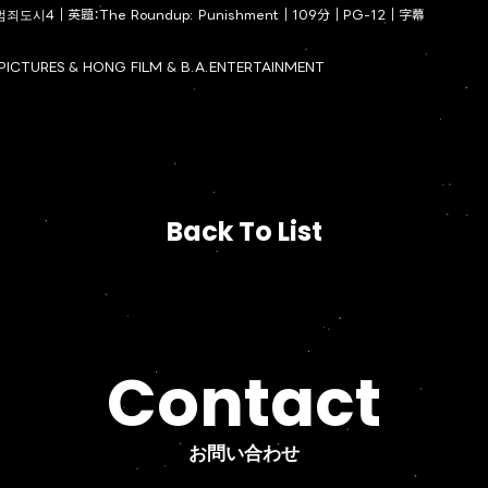
시4｜英題：The Roundup: Punishment｜109分｜PG-12｜字幕
 PICTURES & HONG FILM & B.A.ENTERTAINMENT
Back To List
Back To List
Contact
お問い合わせ