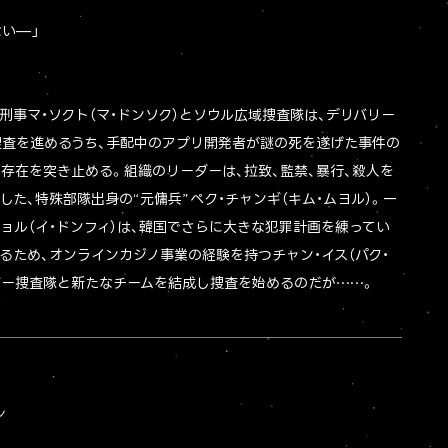
ない—」
刑事マ・ソクト（マ・ドンソク）とソウル広域捜査隊は、デリバリー
捜査を進めるうち、手配中のアプリ開発者が謎の死を遂げた事件の
の存在を突き止める。組織のリーダーは、拉致、監禁、暴行、殺人を
た、特殊部隊出身の“元傭兵”ペク・チャンギ（キム・ムヨル）。一
ンチョル（イ・ドンフィ）は、韓国でさらに大きな犯罪計画を練ってい
るため、オンラインカジノ事業の経験を持つチャン・イス（パク・
バー捜査隊と新たなチームを結成し捜査を始めるのだが……。
ン