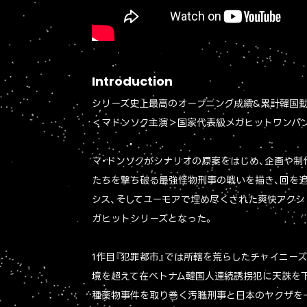
Introduction
シリーズ史上最高のオープニング成績&累計韓国動員
＜マドンソク主演＞国家代表級メガヒットワンパ
マ・ドンソクがシナリオの原案をはじめ、企画や制
たちを撃ち破る最強怪物刑事の戦いを描き、回を
シス、そしてユーモアで埋め尽くされた爽快アクシ
ガヒットシリーズとなった。
1作目『犯罪都市』では所轄を荒らしたチャイニーズ・
境を超えて在ベトナム韓国人連続誘拐犯に天誅を下し、
種薬物事件を取り巻く汚職刑事と日本のヤクザを