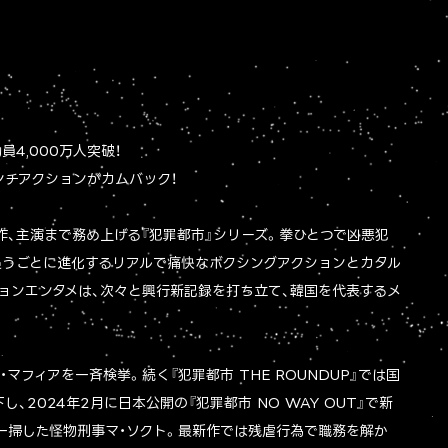
4,000万人突破！
ンチアクションがカムバック！
作、主演まで務め上げる『犯罪都市』シリーズ。拳ひとつで凶悪犯
追うごとに進化するリアルで痛快なボクシングアクションとカタル
ョンエンタメは、次々と興行新記録を打ち立て、韓国を代表するメ
マフィアを一斉検挙。続く『犯罪都市 THE ROUNDUP』では国
2024年2月に日本公開の『犯罪都市 NO WAY OUT』で新
一掃した怪物刑事マ・ソクト。最新作では残虐行為で職務を解か