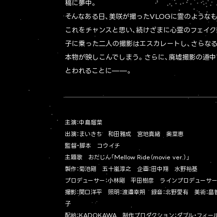
稿に夢中。
そんなある日、美咲が撮ったVLOGに霊のような
これをチャンスと思い、続けざまに心霊のフェイク
子に乗った二人の撮影はエスカレートし、さらな
本物が映しこんでしまう。さらに、廃墟撮影の道中
とわれることに——。
主演：中島瑠菜
出演：まいきち 和田雅成 宮地真緒 奥菜恵
監督・脚本 コウイチ
主題歌 おだじん「Mellow Ride（movie ver.）」
製作：菊池剛 五十嵐淳之 企画：田中翔 水野裕基
プロデューサー：小林剛 平田樹彦 ラインプロデューサー
撮影：関口洋平 照明：渡邉幸朔 録音：北野愛有 美術：畠
子
配給：KADOKAWA 制作プロダクション：ダブル・フィー