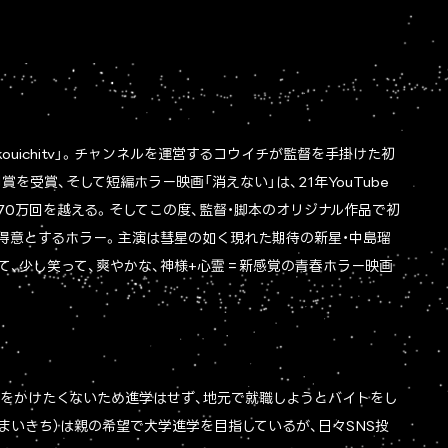
kouichitv」。チャンネルを運営するコウイチが監督を手掛けた初
を受賞、そして短編ホラー映画「消えない」は、21年YouTube
70万回を越える。そしてこの度、監督・脚本のオリジナル作品で初
得意とするホラー。主演は彗星の如く現れた期待の新星・中島瑠
て、少し笑って、爽やかな、神様+心霊＝新感覚の青春ホラー映画
担をかけたくないため進学はせず、地元で就職しようとバイトをし
まいきち）は親の希望で大学進学を目指しているが、日々SNS投