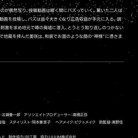
ものが偶然写り、投稿動画は瞬く間にバズっていく。驚いた二人は
動画を投稿し、バズは益々大きくなり広告収益が手元に入る。調
る刺激を求め地元で噂の廃墟に潜入、とうとう取り返しのつかない
で地蔵を拝んだ美咲は、和装でお面のような顔の“神様”に憑きま
：古賀奏一郎 アソシエイトプロデューサー：高橋正弥
智哉 スタイリスト：岡本華菜子 ヘアメイク：ピクトメイク 助監督：髙野佳
ルド 制作協力：SS工房 協力：UUUM株式会社