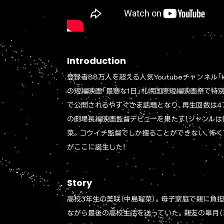
Introduction
登録者88万人を超える人気Youtubeチャンネル「
の短編映画「最悪な1日」札幌国際短編映画祭で特別賞
で公開されるやすぐさま話題となり、再生回数は4
の劇場長編映画監督デビューを果たす！ジャンルは
菜。コウイチ監督でしか撮ることができない、怖く
がここに誕生した！
Story
高校3年生の美咲（中島瑠菜）。母子家庭で親に負
ながら最後の高校生活を送っていた。親友の皐月（