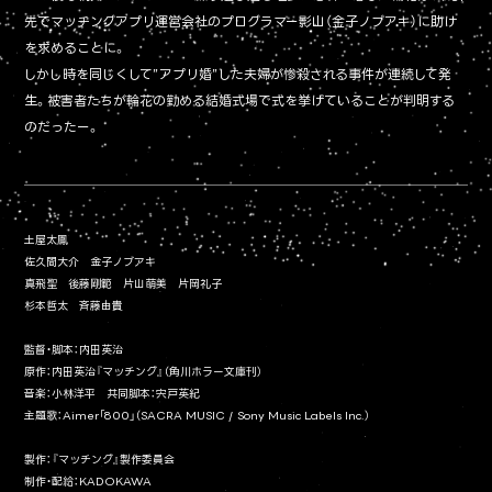
先でマッチングアプリ運営会社のプログラマー影山（金子ノブアキ）に助け
を求めることに。
しかし時を同じくして”アプリ婚”した夫婦が惨殺される事件が連続して発
生。被害者たちが輪花の勤める結婚式場で式を挙げていることが判明する
のだったー。
土屋太鳳
佐久間大介 金子ノブアキ
真飛聖 後藤剛範 片山萌美 片岡礼子
杉本哲太 斉藤由貴
監督・脚本：内田英治
原作：内田英治『マッチング』（角川ホラー文庫刊）
音楽：小林洋平 共同脚本：宍戸英紀
主題歌：Aimer「800」（SACRA MUSIC / Sony Music Labels Inc.）
製作：『マッチング』製作委員会
制作・配給：KADOKAWA