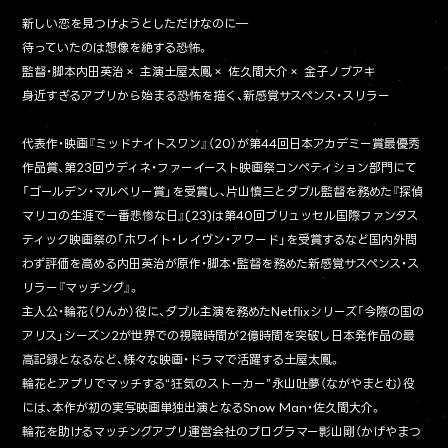
新しい恋を見つけようとしただけなのに―
待っていたのは想像を絶する恐怖。
監督・脚本内田英治× 主演土屋太鳳× 佐久間大介× 金子ノブアキ
身近すぎるアプリから始まる恐怖を描く、新感覚サスペンス・スリラー
代表作・映画『ミッドナイトスワン』（20）が第44回日本アカデミー賞最優秀
作品賞、第23回ウディネ・ファーイースト映画祭コンペティション部門にて
「ゴールデン・マルベリー賞」を受賞し、片山慎三とダブル監督を務めた『探偵
マリコの生涯で一番悲惨な日』(23)は第40回ブリュッセル国際ファンタス
ティック映画祭の「ホワイト・レイヴン・アワード」を受賞するなど国内外問
わず評価を高める内田英治が原作・脚本・監督を務めた新感覚サスペンス・ス
リラー『マッチング』。
主人公・輪花（りんか）役に、ダブル主演を務めたNetflixシリーズ「今際の国の
アリス」シーズン2が世界での視聴時間が2億時間を突破し日本発作品の最
高記録となるなど、様々な映画・ドラマで活躍する土屋太鳳。
輪花とアプリでマッチする“狂気のストーカー”永山吐夢（ながやまとむ）役
には、本作が初の実写映画単独出演となるSnow Man・佐久間大介。
輪花を助けるマッチングアプリ運営会社のプログラマー影山剛（かげやまつ