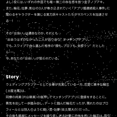
よし）役には、いずれの作品でも唯一無二の存在感を放つ金子ノブアキ。
また、輪花、吐夢、影山の3人が巻き込まれていく「アプリ婚連続殺人事件」に
関わるキャラクターを演じる実力派キャストたちがサスペンスを加速させ
る…！
その「出会い」は運命なのか、それとも…
“出会うはずのなかった二人が巡り会う” マッチングアプリ。
でも、スワイプで自ら選んだ相手の“顔も、プロフも、全部ウソ” だとした
ら・・・。
今、あなたの「出会い」が狙われている。
Story
ウェディングプランナーとして仕事が充実している一方、恋愛に奥手な輪花
(土屋太鳳)は、
同僚の尚美（片山萌美）の後押しでマッチングアプリに登録をすることに。
勇気を出して一歩踏み出し、デートに臨んだ輪花だったが、現れたのはプロ
フィールとは別人のように暗い男・吐夢（佐久間大介）だった。
その後も執拗にメッセージを繰り返し送る吐夢に恐怖を感じた輪花は、取引