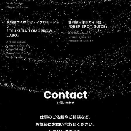
Web Design
Photo Direction
茨城県つくば市シティプロモーショ
静岡県沼津市ガイド誌
ン
「DEEP SPOT GUIDE」
「TSUKUBA TOMORROW
Art Direction
LABO」
Graphic Design
Pamphlet Design
Art Direction
Graphic Design
Logo Design
Pamphlet Design
Web Design
Contact
Contact
お問い合わせ
お問い合わせ
仕事のご依頼やご相談など、
お気軽にお問い合わせください。