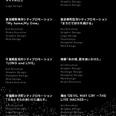
タイトルロゴ
Graphic Design
Product Design
Logo Design
東京都青梅市シティプロモーション
東京都町田市シティプロモーション
「My home,My Ome」
「まちだで好きを続ける」
Art Direction
Art Direction
Photo Direction
Graphic Design
Graphic Design
Logo Design
Web Design
Illustration
Pamphlet Design
Web Design
千葉県長生村シティプロモーション
映画『あの頃、君を追いかけた』
「LONG and LIVE」
Art Direction
Graphic Design
Art Direction
Package Design
Graphic Design
Pamphlet Design
Pamphlet Design
Web Design
Web Design
Photo Direction
Photo Direction
千葉県白子町シティプロモーション
舞台『DEVIL MAY CRY ーTHE
「うみとそらのあいだに暮らす」
LIVE HACKERー』
Art Direction
Art Direction
Graphic Design
Graphic Design
Logo Design
Pamphlet Design
Pamphlet Design
Photo Direction