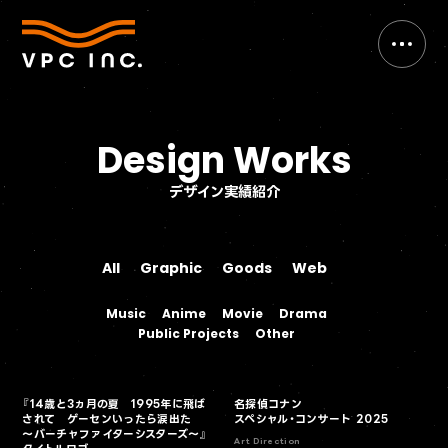
Design Works
デザイン実績紹介
All
Graphic
Goods
Web
All
Graphic
Goods
Web
Music
Anime
Movie
Drama
Music
Anime
Movie
Drama
Public Projects
Other
Public Projects
Other
『14歳と3ヵ月の夏 1995年に飛ば
名探偵コナン
されて ゲーセンいったら涙出た
スペシャル・コンサート 2025
～バーチャファイターシスターズ～』
Art Direction