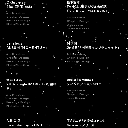
OrJourney
松下洸平
2nd EP「Blast」
FANCLUBデジタル会報誌
「K's Room MAGAZINE」
Art Direction
Graphic Design
Art Direction
Package Design
Graphic Design
Photo Direction
Web Design
Photo Direction
timelesz
M学園
ALBUM「MOMENTUM」
2nd EP「M学園インブランケット」
Art Direction
Art Direction
Graphic Design
Graphic Design
Package Design
Package Design
Photo Direction
藍井エイル
特別展「大南極展」
24th Single「MONSTER/絵空
メインビジュアル&ロゴ
事」
Art Direction
Graphic Design
Art Direction
Logo Design
Graphic Design
Package Design
Photo Direction
A.B.C-Z
TVアニメ「名探偵コナン」
Live Blu-ray & DVD
Seasideシリーズ