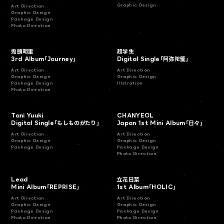
Graphic Design
Art Direction
Graphic Design
Package Design
Photo Direction
鬼頭明里
超学生
3rd Album「Journey」
Digital Single「阿弥陀籤」
Art Direction
Art Direction
Graphic Design
Graphic Design
Package Design
Illstration
Photo Direction
Tani Yuuki
CHANYEOL
Digital Single「もしものがたり」
Japan 1st Mini Album「日々」
Art Direction
Art Direction
Graphic Design
Graphic Design
Package Design
Package Design
Photo Direction
Lead
立花日菜
Mini Album「REPRISE」
1st Album「HOLIC」
Art Direction
Art Direction
Graphic Design
Graphic Design
Package Design
Package Design
Photo Direction
Photo Direction