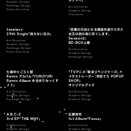
メント～」
Graphic Design
Package Design
Art Direction
Photo Direction
Graphic Design
Illstration
timelesz
『悲劇の元凶となる最強外道ラスボス
29th Single「消えない花火」
女王は民の為に尽くします。
Season2』
Art Direction
BD-BOX上巻
Graphic Design
Package Design
Art Direction
Photo Direction
Graphic Design
Package Design
七森中☆ごらく部
「TVアニメ『東京リベンジャーズ』×
Remix アルバム「YURUYURI
イラストレーター：寺田てら POPUP
Remix Album ゆるゆりみっくす
SHOP」
♪♪」
オリジナルグッズ
Art Direction
Art Direction
Graphic Design
Graphic Design
Package Design
Product Design
A.B.C-Z
広瀬裕也
3rd EP「THE WAY」
1st Album「Focus」
Art Direction
Art Direction
Graphic Design
Graphic Design