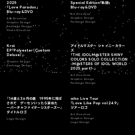
2025
Special Edition「軌跡」
「Love Paradox」
Blu-ray＆DVD
Blu-ray＆DVD
Art Direction
Graphic Design
Art Direction
Package Design
Graphic Design
Package Design
Photo Direction
Kroi
アイドルマスター シャイニーカラー
EP「Polyester（Custom
ズ
Deluxe）」
「THE IDOLM@STER SHINY
COLORS SOLO COLLECTION
Graphic Design
-M@STERS OF IDOL WORLD
Package Design
2025 part1-」
Art Direction
Graphic Design
Package Design
『14歳と3ヵ月の夏 1995年に飛ば
aiko Live Tour
されて ゲーセンいったら涙出た
「Love Like Pop vol.24.9」
～バーチャファイターシスターズ～』
ツアーロゴ
タイトルロゴ
Art Direction
Graphic Design
Logo Design
Logo Design