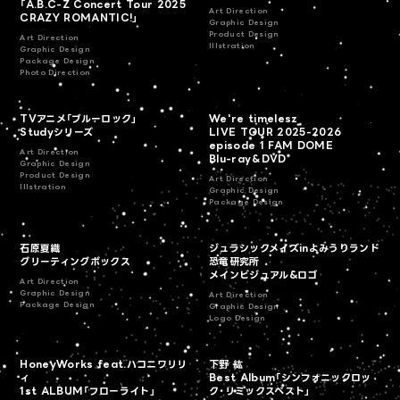
「A.B.C-Z Concert Tour 2025
Art Direction
CRAZY ROMANTIC!」
Graphic Design
Product Design
Art Direction
Illstration
Graphic Design
Package Design
Photo Direction
TVアニメ「ブルーロック」
We're timelesz
Studyシリーズ
LIVE TOUR 2025-2026
episode 1 FAM DOME
Art Direction
Blu-ray＆DVD
Graphic Design
Product Design
Art Direction
Illstration
Graphic Design
Package Design
石原夏織
ジュラシックメイズ​inよみうりランド
グリーティングボックス
恐竜研究所
メインビジュアル&ロゴ
Art Direction
Graphic Design
Art Direction
Package Design
Graphic Design
Logo Design
HoneyWorks feat.ハコニワリリ
下野 紘
ィ
Best Album「シンフォニックロッ
1st ALBUM「フローライト」
ク・リミックスベスト」