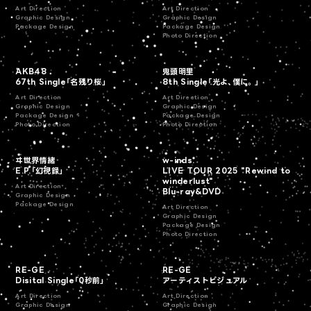
Art Direction
Art Direction
Graphic Design
Graphic Design
Package Design
Package Design
Photo Direction
AKB48
鬼頭明里
67th Single「名残り桜」
8th Single「光よ、僕に。」
Art Direction
Art Direction
Graphic Design
Graphic Design
Package Design
Package Design
Photo Direction
Photo Direction
ヰ世界情緒
w-inds.
E.P.「幻視録」
LIVE TOUR 2025 "Rewind to
winderlust"
Art Direction
Blu-ray&DVD
Graphic Design
Package Design
Art Direction
Graphic Design
Package Design
Photo Direction
RE-GE
RE-GE
Disital Single「0秒前」
アーティストビジュアル
Art Direction
Art Direction
Graphic Design
Graphic Design