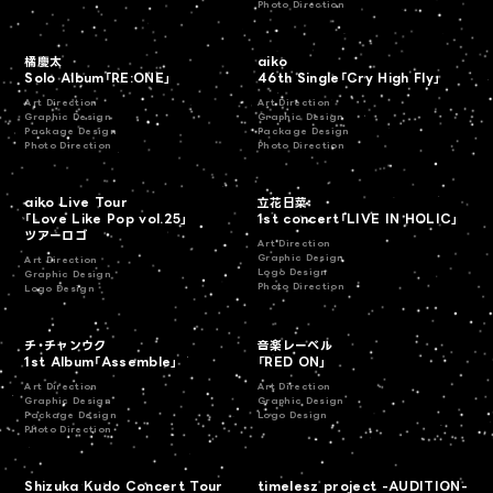
Photo Direction
橘慶太
aiko
Solo Album「RE:ONE」
46th Single「Cry High Fly」
Art Direction
Art Direction
Graphic Design
Graphic Design
Package Design
Package Design
Photo Direction
Photo Direction
aiko Live Tour
立花日菜
「Love Like Pop vol.25」
1st concert「LIVE IN HOLIC」
ツアーロゴ
Art Direction
Graphic Design
Art Direction
Logo Design
Graphic Design
Photo Direction
Logo Design
チ・チャンウク
音楽レーベル
1st Album「Assemble」
「RED ON」
Art Direction
Art Direction
Graphic Design
Graphic Design
Package Design
Logo Design
Photo Direction
Shizuka Kudo Concert Tour
timelesz project -AUDITION-