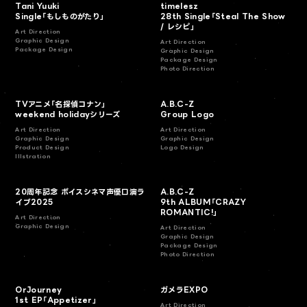
Tani Yuuki
timelesz
Single「もしものがたり」
28th Single「Steal The Show
/ レシピ」
Art Direction
Graphic Design
Art Direction
Package Design
Graphic Design
Package Design
Photo Direction
TVアニメ「名探偵コナン」
A.B.C-Z
weekend holidayシリーズ
Group Logo
Art Direction
Art Direction
Graphic Design
Graphic Design
Product Design
Logo Design
Illstration
20周年記念 ボイスシネマ声優口演ラ
A.B.C-Z
イブ2025
9th ALBUM「CRAZY
ROMANTIC!」
Art Direction
Graphic Design
Art Direction
Graphic Design
Package Design
Photo Direction
OrJourney
ガメラEXPO
1st EP「Appetizer」
Art Direction