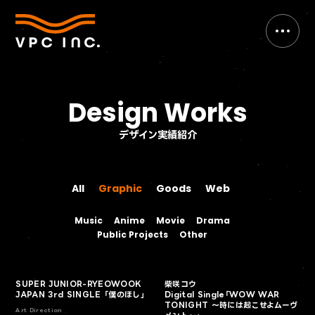
Design Works
デザイン実績紹介
All
Graphic
Goods
Web
All
Graphic
Goods
Web
Music
Anime
Movie
Drama
Music
Anime
Movie
Drama
Public Projects
Other
Public Projects
Other
SUPER JUNIOR-RYEOWOOK
柴咲コウ
JAPAN 3rd SINGLE 「僕のほし」
Digital Single「WOW WAR
TONIGHT ～時には起こせよムーヴ
Art Direction