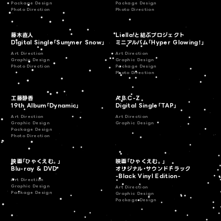
Package Design
Package Design
Photo Direction
Photo Direction
藤木直人
Liella!と結ぶプロジェクト
Digital Single「Summer Snow」
ミニアルバム「Hyper Glowing！」
Art Direction
Art Direction
Graphic Design
Graphic Design
Photo Direction
Package Design
Photo Direction
工藤静香
A.B.C-Z
19th Album「Dynamic」
Digital Single「TAP」
Art Direction
Art Direction
Graphic Design
Graphic Design
Package Design
Photo Direction
映画「ひゃくえむ。」
映画「ひゃくえむ。」
Blu-ray & DVD
オリジナル・サウンドトラック
-Black Vinyl Edition-
Art Direction
Graphic Design
Art Direction
Package Design
Graphic Design
Package Design