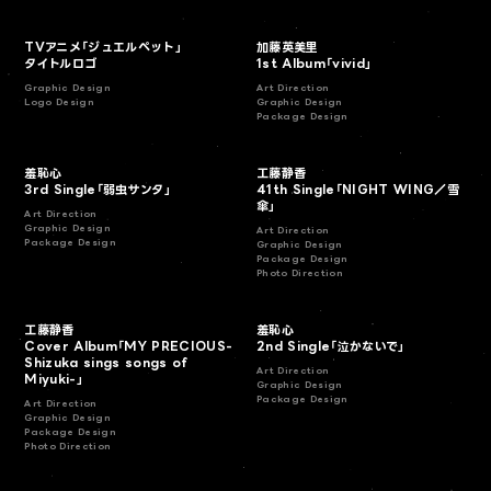
TVアニメ「ジュエルペット」
加藤英美里
タイトルロゴ
1st Album「vivid」
Graphic Design
Art Direction
Logo Design
Graphic Design
Package Design
羞恥心
工藤静香
3rd Single「弱虫サンタ」
41th Single「NIGHT WING／雪
傘」
Art Direction
Graphic Design
Art Direction
Package Design
Graphic Design
Package Design
Photo Direction
工藤静香
羞恥心
Cover Album「MY PRECIOUS-
2nd Single「泣かないで」
Shizuka sings songs of
Art Direction
Miyuki-」
Graphic Design
Package Design
Art Direction
Graphic Design
Package Design
Photo Direction