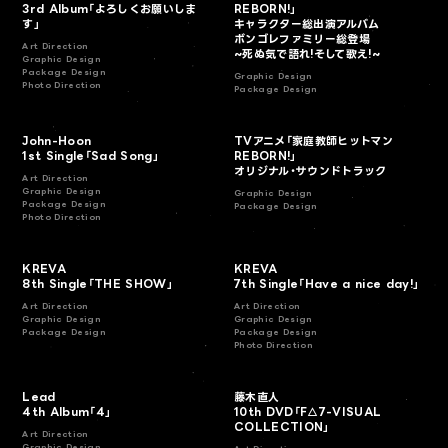
3rd Album「よろしくお願いしま
REBORN!」
す」
キャラクター総出演アルバム
ボンゴレファミリー総登場
Art Direction
~死ぬ気で語れ!そして歌え!~
Graphic Design
Package Design
Graphic Design
Photo Direction
Package Design
John-Hoon
TVアニメ「家庭教師ヒットマン
1st Single「Sad Song」
REBORN!」
オリジナル・サウンドトラック
Art Direction
Graphic Design
Graphic Design
Package Design
Package Design
Photo Direction
KREVA
KREVA
8th Single「THE SHOW」
7th Single「Have a nice day!」
Art Direction
Art Direction
Graphic Design
Graphic Design
Package Design
Package Design
Photo Direction
Lead
藤木直人
4th Album「4」
10th DVD「F△7-VISUAL
COLLECTION」
Art Direction
Graphic Design