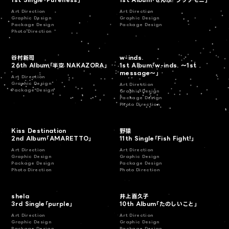
Art Direction
Art Direction
Graphic Design
Graphic Design
Package Design
Package Design
Photo Direction
谷村新司
w-inds.
26th Album「半空 NAKAZORA」
1st Album「w-inds. ～1st
message～」
Art Direction
Graphic Design
Art Direction
Package Design
Graphic Design
Package Design
Photo Direction
Kiss Destination
野猿
2nd Album「AMARETTO」
11th Single「Fish Fight!」
Art Direction
Art Direction
Graphic Design
Graphic Design
Package Design
Package Design
Photo Direction
Photo Direction
shela
井上喜久子
3rd Single「purple」
10th Album「たのしいこと」
Art Direction
Art Direction
Graphic Design
Graphic Design
Package Design
Package Design