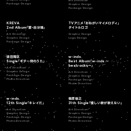
Art Direction
Package Design
Graphic Design
Package Design
KREVA
TVアニメ「おねがいマイメロディ」
2nd Album「愛・自分博」
タイトルロゴ
Art Direction
Graphic Design
Graphic Design
Logo Design
Package Design
波田陽区
w-inds.
Single「ギター侍のうた」
Best Album「w-inds.〜
bestracks〜」
Art Direction
Graphic Design
Art Direction
Package Design
Graphic Design
Photo Direction
Package Design
Photo Direction
w-inds.
槇原敬之
12th Single「キレイだ」
31th Single「優しい歌が歌えない」
Art Direction
Art Direction
Graphic Design
Graphic Design
Package Design
Package Design
Photo Direction
Photo Direction