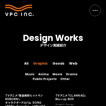
Design Works
デザイン実績紹介
All
Graphic
Goods
Web
All
Graphic
Goods
Web
Music
Anime
Movie
Drama
Music
Anime
Movie
Drama
Public Projects
Other
Public Projects
Other
TVアニメ「家庭教師ヒットマン
TVアニメ「CLANNAD」
REBORN!」
Blu-ray BOX
キャラクターアルバム SONG
Graphic Design