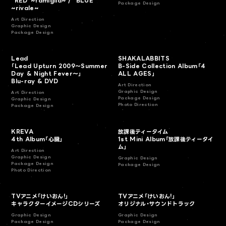
“RED”~famiglia~ / "BLUE"
Package Design
~rivale~
Art Direction
Graphic Design
Package Design
Lead
SHAKALABBITS
「Lead Upturn 2009～Summer
B-Side Collection Album「4
Day ＆ Night Fever～」
ALL AGES」
Blu-ray & DVD
Art Direction
Graphic Design
Art Direction
Package Design
Graphic Design
Photo Direction
Package Design
KREVA
放課後ティータイム
4th Album「心臓」
1st Mini Album「放課後ティータイ
ム」
Art Direction
Graphic Design
Graphic Design
Package Design
Package Design
Photo Direction
TVアニメ「けいおん!」
TVアニメ「けいおん!」
キャラクターイメージCDシリーズ
オリジナル・サウンドトラック
Graphic Design
Graphic Design
Package Design
Package Design