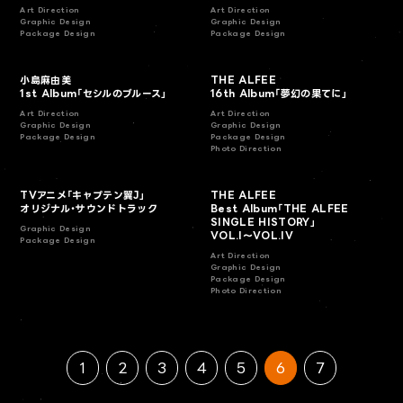
Art Direction
Art Direction
Graphic Design
Graphic Design
Package Design
Package Design
小島麻由美
THE ALFEE
1st Album「セシルのブルース」
16th Album「夢幻の果てに」
Art Direction
Art Direction
Graphic Design
Graphic Design
Package Design
Package Design
Photo Direction
TVアニメ「キャプテン翼J」
THE ALFEE
オリジナル・サウンドトラック
Best Album「THE ALFEE
SINGLE HISTORY」
Graphic Design
VOL.I～VOL.IV
Package Design
Art Direction
Graphic Design
Package Design
Photo Direction
1
2
3
4
5
6
7