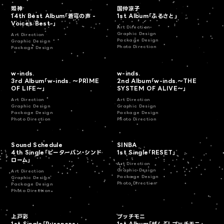
姫神
国仲涼子
14th Best Album「蒼穹の声 -
1st Album「ふるさと」
Voices Best-」
Art Direction
Graphic Design
Art Direction
Package Design
Graphic Design
Photo Direction
Package Design
w-inds.
w-inds.
3rd Album「w-inds. ～PRIME
2nd Album「w-inds.〜THE
OF LIFE～」
SYSTEM OF ALIVE〜」
Art Direction
Art Direction
Graphic Design
Graphic Design
Package Design
Package Design
Photo Direction
Photo Direction
Sound Schedule
SINBA
4th Single「ピーターパン・シンド
1st Single「RESET」
ローム」
Art Direction
Graphic Design
Art Direction
Package Design
Graphic Design
Photo Direction
Package Design
Photo Direction
上戸彩
プッチモニ
1st Single「Pureness」
1st Album「ぜんぶ! プッチモニ」