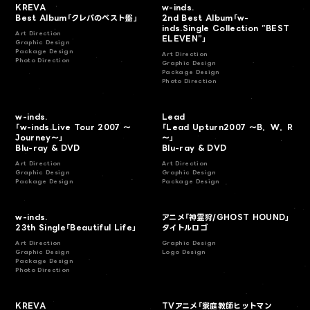
KREVA
w-inds.
Best Album「クレバのベスト盤」
2nd Best Album「w-
inds.Single Collection ”BEST
Art Direction
ELEVEN”」
Graphic Design
Package Design
Art Direction
Photo Direction
Graphic Design
Package Design
Photo Direction
w-inds.
Lead
「w-inds.Live Tour 2007 ～
「Lead Upturn2007 ～B．W．R
Journey～」
～」
Blu-ray & DVD
Blu-ray & DVD
Art Direction
Art Direction
Graphic Design
Graphic Design
Package Design
Package Design
w-inds.
アニメ「神霊狩/GHOST HOUND」
23th Single「Beautiful Life」
タイトルロゴ
Art Direction
Graphic Design
Graphic Design
Logo Design
Package Design
Photo Direction
KREVA
TVアニメ「家庭教師ヒットマン